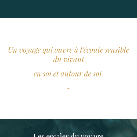
Un voyage qui ouvre à l'écoute sensible
du vivant
en soi et autour de soi.
~
Les escales du voyage