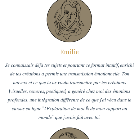
Emilie
𝐽𝑒 𝑐𝑜𝑛𝑛𝑎𝑖𝑠𝑠𝑎𝑖𝑠 𝑑𝑒́𝑗𝑎̀ 𝑡𝑒𝑠 𝑠𝑢𝑗𝑒𝑡𝑠 𝑒𝑡 𝑝𝑜𝑢𝑟𝑡𝑎𝑛𝑡 𝑐𝑒 𝑓𝑜𝑟𝑚𝑎𝑡 𝑖𝑛𝑡𝑢𝑖𝑡𝑖𝑓, 𝑒𝑛𝑟𝑖𝑐ℎ𝑖
𝑑𝑒 𝑡𝑒𝑠 𝑐𝑟𝑒́𝑎𝑡𝑖𝑜𝑛𝑠 𝑎 𝑝𝑒𝑟𝑚𝑖𝑠 𝑢𝑛𝑒 𝑡𝑟𝑎𝑛𝑠𝑚𝑖𝑠𝑠𝑖𝑜𝑛 𝑒́𝑚𝑜𝑡𝑖𝑜𝑛𝑛𝑒𝑙𝑙𝑒. 𝑇𝑜𝑛
𝑢𝑛𝑖𝑣𝑒𝑟𝑠 𝑒𝑡 𝑐𝑒 𝑞𝑢𝑒 𝑡𝑢 𝑎𝑠 𝑣𝑜𝑢𝑙𝑢 𝑡𝑟𝑎𝑛𝑠𝑚𝑒𝑡𝑡𝑟𝑒 𝑝𝑎𝑟 𝑡𝑒𝑠 𝑐𝑟𝑒́𝑎𝑡𝑖𝑜𝑛𝑠
(𝑣𝑖𝑠𝑢𝑒𝑙𝑙𝑒𝑠, 𝑠𝑜𝑛𝑜𝑟𝑒𝑠, 𝑝𝑜𝑒́𝑡𝑖𝑞𝑢𝑒𝑠) 𝑎 𝑔𝑒́𝑛𝑒́𝑟𝑒́ 𝑐ℎ𝑒𝑧 𝑚𝑜𝑖 𝑑𝑒𝑠 𝑒́𝑚𝑜𝑡𝑖𝑜𝑛𝑠
𝑝𝑟𝑜𝑓𝑜𝑛𝑑𝑒𝑠, 𝑢𝑛𝑒 𝑖𝑛𝑡𝑒́𝑔𝑟𝑎𝑡𝑖𝑜𝑛 𝑑𝑖𝑓𝑓𝑒́𝑟𝑒𝑛𝑡𝑒 𝑑𝑒 𝑐𝑒 𝑞𝑢𝑒 𝑗'𝑎𝑖 𝑣𝑒́𝑐𝑢 𝑑𝑎𝑛𝑠 𝑙𝑒
𝑐𝑢𝑟𝑠𝑢𝑠 𝑒𝑛 𝑙𝑖𝑔𝑛𝑒 "𝑙'𝐸𝑥𝑝𝑙𝑜𝑟𝑎𝑡𝑖𝑜𝑛 𝑑𝑒 𝑚𝑜𝑖 & 𝑑𝑒 𝑚𝑜𝑛 𝑟𝑎𝑝𝑝𝑜𝑟𝑡 𝑎𝑢
𝑚𝑜𝑛𝑑𝑒" 𝑞𝑢𝑒 𝑗'𝑎𝑣𝑎𝑖𝑠 𝑓𝑎𝑖𝑡 𝑎𝑣𝑒𝑐 𝑡𝑜𝑖.