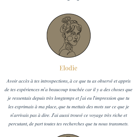
Elodie
𝐴𝑣𝑜𝑖𝑟 𝑎𝑐𝑐𝑒̀𝑠 𝑎̀ 𝑡𝑒𝑠 𝑖𝑛𝑡𝑟𝑜𝑠𝑝𝑒𝑐𝑡𝑖𝑜𝑛𝑠, 𝑎̀ 𝑐𝑒 𝑞𝑢𝑒 𝑡𝑢 𝑎𝑠 𝑜𝑏𝑠𝑒𝑟𝑣𝑒́ 𝑒𝑡 𝑎𝑝𝑝𝑟𝑖𝑠
𝑑𝑒 𝑡𝑒𝑠 𝑒𝑥𝑝𝑒́𝑟𝑖𝑒𝑛𝑐𝑒𝑠 𝑚'𝑎 𝑏𝑒𝑎𝑢𝑐𝑜𝑢𝑝 𝑡𝑜𝑢𝑐ℎ𝑒́𝑒 𝑐𝑎𝑟 𝑖𝑙 𝑦 𝑎 𝑑𝑒𝑠 𝑐ℎ𝑜𝑠𝑒𝑠 𝑞𝑢𝑒
𝑗𝑒 𝑟𝑒𝑠𝑠𝑒𝑛𝑡𝑎𝑖𝑠 𝑑𝑒𝑝𝑢𝑖𝑠 𝑡𝑟𝑒̀𝑠 𝑙𝑜𝑛𝑔𝑡𝑒𝑚𝑝𝑠 𝑒𝑡 𝑗'𝑎𝑖 𝑒𝑢 𝑙'𝑖𝑚𝑝𝑟𝑒𝑠𝑠𝑖𝑜𝑛 𝑞𝑢𝑒 𝑡𝑢
𝑙𝑒𝑠 𝑒𝑥𝑝𝑟𝑖𝑚𝑎𝑖𝑠 𝑎̀ 𝑚𝑎 𝑝𝑙𝑎𝑐𝑒, 𝑞𝑢𝑒 𝑡𝑢 𝑚𝑒𝑡𝑡𝑎𝑖𝑠 𝑑𝑒𝑠 𝑚𝑜𝑡𝑠 𝑠𝑢𝑟 𝑐𝑒 𝑞𝑢𝑒 𝑗𝑒
𝑛'𝑎𝑟𝑟𝑖𝑣𝑎𝑖𝑠 𝑝𝑎𝑠 𝑎̀ 𝑑𝑖𝑟𝑒. 𝐽'𝑎𝑖 𝑎𝑢𝑠𝑠𝑖 𝑡𝑟𝑜𝑢𝑣𝑒́ 𝑐𝑒 𝑣𝑜𝑦𝑎𝑔𝑒 𝑡𝑟𝑒̀𝑠 𝑟𝑖𝑐ℎ𝑒 𝑒𝑡
𝑝𝑒𝑟𝑐𝑢𝑡𝑎𝑛𝑡, 𝑑𝑒 𝑝𝑎𝑟𝑡 𝑡𝑜𝑢𝑡𝑒𝑠 𝑡𝑒𝑠 𝑟𝑒𝑐ℎ𝑒𝑟𝑐ℎ𝑒𝑠 𝑞𝑢𝑒 𝑡𝑢 𝑛𝑜𝑢𝑠 𝑡𝑟𝑎𝑛𝑠𝑚𝑒𝑡𝑠.