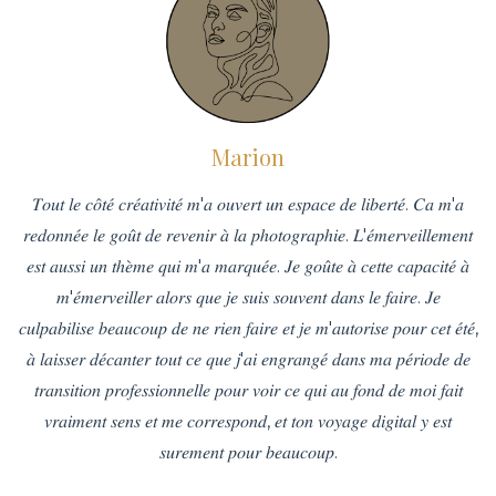
Marion
𝑇𝑜𝑢𝑡 𝑙𝑒 𝑐𝑜̂𝑡𝑒́ 𝑐𝑟𝑒́𝑎𝑡𝑖𝑣𝑖𝑡𝑒́ 𝑚'𝑎 𝑜𝑢𝑣𝑒𝑟𝑡 𝑢𝑛 𝑒𝑠𝑝𝑎𝑐𝑒 𝑑𝑒 𝑙𝑖𝑏𝑒𝑟𝑡𝑒́. 𝐶𝑎 𝑚'𝑎
𝑟𝑒𝑑𝑜𝑛𝑛𝑒́𝑒 𝑙𝑒 𝑔𝑜𝑢̂𝑡 𝑑𝑒 𝑟𝑒𝑣𝑒𝑛𝑖𝑟 𝑎̀ 𝑙𝑎 𝑝ℎ𝑜𝑡𝑜𝑔𝑟𝑎𝑝ℎ𝑖𝑒. 𝐿'𝑒́𝑚𝑒𝑟𝑣𝑒𝑖𝑙𝑙𝑒𝑚𝑒𝑛𝑡
𝑒𝑠𝑡 𝑎𝑢𝑠𝑠𝑖 𝑢𝑛 𝑡ℎ𝑒̀𝑚𝑒 𝑞𝑢𝑖 𝑚'𝑎 𝑚𝑎𝑟𝑞𝑢𝑒́𝑒. 𝐽𝑒 𝑔𝑜𝑢̂𝑡𝑒 𝑎̀ 𝑐𝑒𝑡𝑡𝑒 𝑐𝑎𝑝𝑎𝑐𝑖𝑡𝑒́ 𝑎̀
𝑚'𝑒́𝑚𝑒𝑟𝑣𝑒𝑖𝑙𝑙𝑒𝑟 𝑎𝑙𝑜𝑟𝑠 𝑞𝑢𝑒 𝑗𝑒 𝑠𝑢𝑖𝑠 𝑠𝑜𝑢𝑣𝑒𝑛𝑡 𝑑𝑎𝑛𝑠 𝑙𝑒 𝑓𝑎𝑖𝑟𝑒. 𝐽𝑒
𝑐𝑢𝑙𝑝𝑎𝑏𝑖𝑙𝑖𝑠𝑒 𝑏𝑒𝑎𝑢𝑐𝑜𝑢𝑝 𝑑𝑒 𝑛𝑒 𝑟𝑖𝑒𝑛 𝑓𝑎𝑖𝑟𝑒 𝑒𝑡 𝑗𝑒 𝑚'𝑎𝑢𝑡𝑜𝑟𝑖𝑠𝑒 𝑝𝑜𝑢𝑟 𝑐𝑒𝑡 𝑒́𝑡𝑒́,
𝑎̀ 𝑙𝑎𝑖𝑠𝑠𝑒𝑟 𝑑𝑒́𝑐𝑎𝑛𝑡𝑒𝑟 𝑡𝑜𝑢𝑡 𝑐𝑒 𝑞𝑢𝑒 𝑗'𝑎𝑖 𝑒𝑛𝑔𝑟𝑎𝑛𝑔𝑒́ 𝑑𝑎𝑛𝑠 𝑚𝑎 𝑝𝑒́𝑟𝑖𝑜𝑑𝑒 𝑑𝑒
𝑡𝑟𝑎𝑛𝑠𝑖𝑡𝑖𝑜𝑛 𝑝𝑟𝑜𝑓𝑒𝑠𝑠𝑖𝑜𝑛𝑛𝑒𝑙𝑙𝑒 𝑝𝑜𝑢𝑟 𝑣𝑜𝑖𝑟 𝑐𝑒 𝑞𝑢𝑖 𝑎𝑢 𝑓𝑜𝑛𝑑 𝑑𝑒 𝑚𝑜𝑖 𝑓𝑎𝑖𝑡
𝑣𝑟𝑎𝑖𝑚𝑒𝑛𝑡 𝑠𝑒𝑛𝑠 𝑒𝑡 𝑚𝑒 𝑐𝑜𝑟𝑟𝑒𝑠𝑝𝑜𝑛𝑑, 𝑒𝑡 𝑡𝑜𝑛 𝑣𝑜𝑦𝑎𝑔𝑒 𝑑𝑖𝑔𝑖𝑡𝑎𝑙 𝑦 𝑒𝑠𝑡
𝑠𝑢𝑟𝑒𝑚𝑒𝑛𝑡 𝑝𝑜𝑢𝑟 𝑏𝑒𝑎𝑢𝑐𝑜𝑢𝑝.