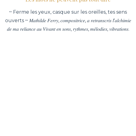
~ Ferme les yeux, casque sur les oreilles, tes sens
ouverts ~ 𝑀𝑎𝑡ℎ𝑖𝑙𝑑𝑒 𝐹𝑒𝑟𝑟𝑦, 𝑐𝑜𝑚𝑝𝑜𝑠𝑖𝑡𝑟𝑖𝑐𝑒, 𝑎 𝑟𝑒𝑡𝑟𝑎𝑛𝑠𝑐𝑟𝑖𝑠 𝑙'𝑎𝑙𝑐ℎ𝑖𝑚𝑖𝑒
𝑑𝑒 𝑚𝑎 𝑟𝑒𝑙𝑖𝑎𝑛𝑐𝑒 𝑎𝑢 𝑉𝑖𝑣𝑎𝑛𝑡 𝑒𝑛 𝑠𝑜𝑛𝑠, 𝑟𝑦𝑡ℎ𝑚𝑒𝑠, 𝑚𝑒́𝑙𝑜𝑑𝑖𝑒𝑠, 𝑣𝑖𝑏𝑟𝑎𝑡𝑖𝑜𝑛𝑠.