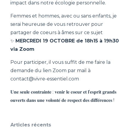
impact dans notre écologie personnelle.
Femmes et hommes, avec ou sans enfants, je
serai heureuse de vous retrouver pour
partager de coeurs à âmes sur ce sujet
✨
MERCREDI 19 OCTOBRE de 18h15 à 19h30
via Zoom
Pour participer, il vous suffit de me faire la
demande du lien Zoom par mail à
contact@vivre-essentiel.com
𝐔𝐧𝐞 𝐬𝐞𝐮𝐥𝐞 𝐜𝐨𝐧𝐭𝐫𝐚𝐢𝐧𝐭𝐞 : 𝐯𝐞𝐧𝐢𝐫 𝐥𝐞 𝐜𝐨𝐞𝐮𝐫 𝐞𝐭 𝐥'𝐞𝐬𝐩𝐫𝐢𝐭 𝐠𝐫𝐚𝐧𝐝𝐬
𝐨𝐮𝐯𝐞𝐫𝐭𝐬 𝐝𝐚𝐧𝐬 𝐮𝐧𝐞 𝐯𝐨𝐥𝐨𝐧𝐭𝐞́ 𝐝𝐞 𝐫𝐞𝐬𝐩𝐞𝐜𝐭 𝐝𝐞𝐬 𝐝𝐢𝐟𝐟𝐞́𝐫𝐞𝐧𝐜𝐞𝐬 !
Articles récents