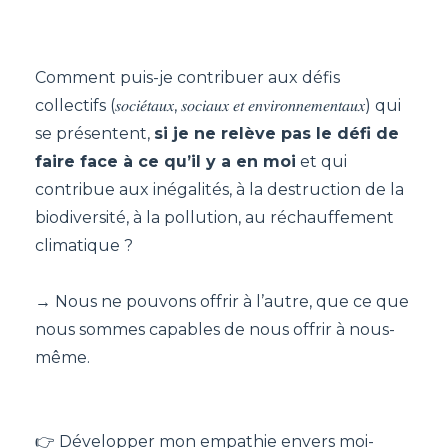
Comment puis-je contribuer aux défis
collectifs (𝑠𝑜𝑐𝑖𝑒́𝑡𝑎𝑢𝑥, 𝑠𝑜𝑐𝑖𝑎𝑢𝑥 𝑒𝑡 𝑒𝑛𝑣𝑖𝑟𝑜𝑛𝑛𝑒𝑚𝑒𝑛𝑡𝑎𝑢𝑥) qui
se présentent,
si je ne relève pas le défi de
faire face à ce qu’il y a en moi
et qui
contribue aux inégalités, à la destruction de la
biodiversité, à la pollution, au réchauffement
climatique ?
→ Nous ne pouvons offrir à l’autre, que ce que
nous sommes capables de nous offrir à nous-
même.
👉 Développer mon empathie envers moi-