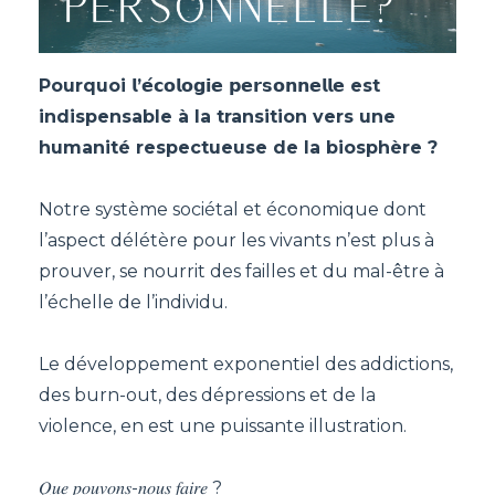
Pourquoi 𝗹’𝗲́𝗰𝗼𝗹𝗼𝗴𝗶𝗲 𝗽𝗲𝗿𝘀𝗼𝗻𝗻𝗲𝗹𝗹𝗲 est
indispensable à la transition vers une
humanité respectueuse de la biosphère ?
Notre système sociétal et économique dont
l’aspect délétère pour les vivants n’est plus à
prouver, se nourrit des failles et du mal-être à
l’échelle de l’individu.
Le développement exponentiel des addictions,
des burn-out, des dépressions et de la
violence, en est une puissante illustration.
𝑄𝑢𝑒 𝑝𝑜𝑢𝑣𝑜𝑛𝑠-𝑛𝑜𝑢𝑠 𝑓𝑎𝑖𝑟𝑒 ?