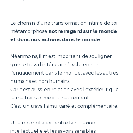
Le chemin d'une transformation intime de soi
métamorphose 𝗻𝗼𝘁𝗿𝗲 𝗿𝗲𝗴𝗮𝗿𝗱 𝘀𝘂𝗿 𝗹𝗲 𝗺𝗼𝗻𝗱𝗲
𝗲𝘁 𝗱𝗼𝗻𝗰 𝗻𝗼𝘀 𝗮𝗰𝘁𝗶𝗼𝗻𝘀 𝗱𝗮𝗻𝘀 𝗹𝗲 𝗺𝗼𝗻𝗱𝗲.
Néanmoins, il m'est important de souligner
que le travail intérieur n’exclu en rien
l’engagement dans le monde, avec les autres
humains et non humains.
Car c’est aussi en relation avec l’extérieur que
je me transforme intérieurement.
C’est un travail simultané et complémentaire.
Une réconciliation entre la réflexion
intellectuelle et les savoirs sensibles.