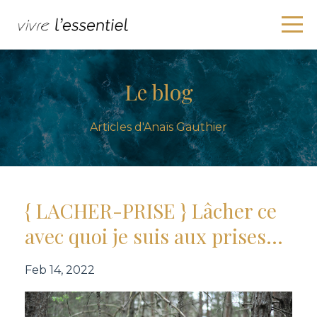
Le blog
Articles d'Anaïs Gauthier
{ LACHER-PRISE } Lâcher ce
avec quoi je suis aux prises...
Feb 14, 2022