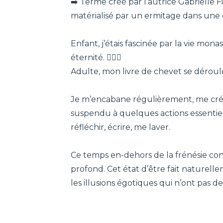
➡️ Terme créé par l’autrice Gabrielle 
matérialisé par un ermitage dans une 
Enfant, j’étais fascinée par la vie mon
éternité. 🧙🏻‍♀️
Adulte, mon livre de chevet se déroule 
Je m’encabane régulièrement, me créa
suspendu à quelques actions essentiel
réfléchir, écrire, me laver.
Ce temps en-dehors de la frénésie co
profond. Cet état d’être fait naturelle
les illusions égotiques qui n’ont pas de