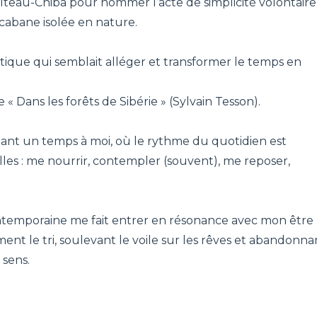
Filteau-Chiba pour nommer l’acte de simplicité volontaire
cabane isolée en nature.
astique qui semblait alléger et transformer le temps en
« Dans les forêts de Sibérie » (Sylvain Tesson).
nt un temps à moi, où le rythme du quotidien est
les : me nourrir, contempler (souvent), me reposer,
ntemporaine me fait entrer en résonance avec mon être
ment le tri, soulevant le voile sur les rêves et abandonna
 sens.